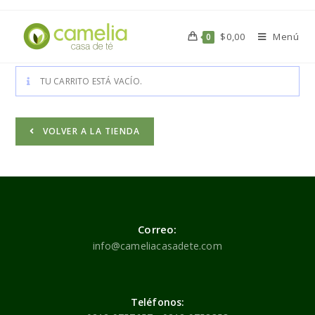
$
0,00
Menú
0
TU CARRITO ESTÁ VACÍO.
VOLVER A LA TIENDA
Correo:
info@cameliacasadete.com
Teléfonos: