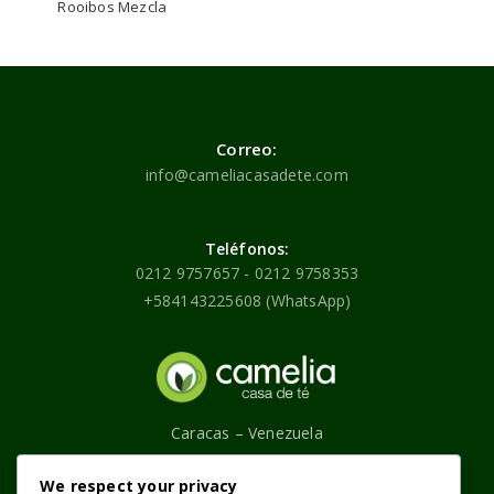
Rooibos Mezcla
Correo:
info@cameliacasadete.com
Teléfonos:
0212 9757657 - 0212 9758353
+584143225608 (WhatsApp)
Caracas – Venezuela
Contáctenos
We respect your privacy