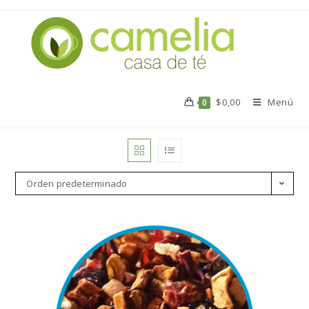
$
0,00
Menú
0
Orden predeterminado