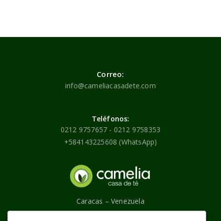
Correo:
info@cameliacasadete.com
Teléfonos:
0212 9757657 - 0212 9758353
+584143225608 (WhatsApp)
Caracas – Venezuela
Contáctenos