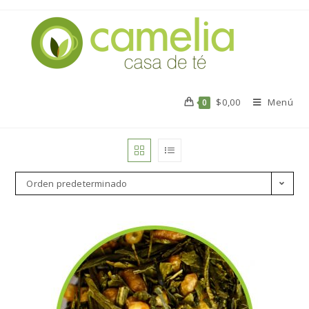
$
0,00
Menú
0
Orden predeterminado