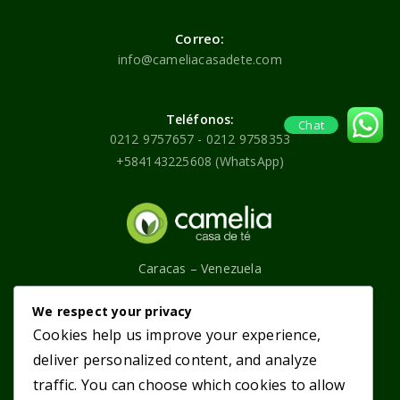
Correo:
info@cameliacasadete.com
Teléfonos:
Chat
0212 9757657 - 0212 9758353
+584143225608 (WhatsApp)
Caracas – Venezuela
Contáctenos
We respect your privacy
Cookies help us improve your experience,
Categorías
Enlaces principales
deliver personalized content, and analyze
traffic. You can choose which cookies to allow
Tés Púros
¿Quiénes somos?