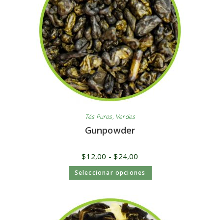
Tés Puros
,
Verdes
Gunpowder
$
12,00
-
$
24,00
Seleccionar opciones