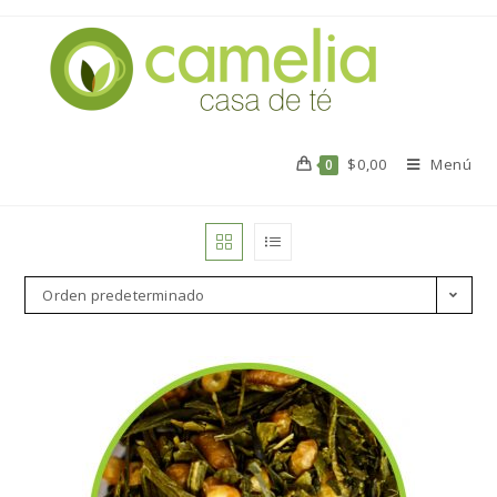
$
0,00
Menú
0
Orden predeterminado