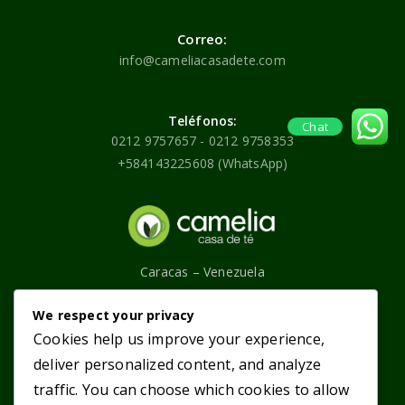
Correo:
info@cameliacasadete.com
Teléfonos:
Chat
0212 9757657 - 0212 9758353
+584143225608 (WhatsApp)
Caracas – Venezuela
Contáctenos
We respect your privacy
Cookies help us improve your experience,
Categorías
Enlaces principales
deliver personalized content, and analyze
traffic. You can choose which cookies to allow
Tés Púros
¿Quiénes somos?