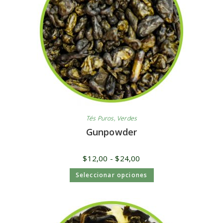
Tés Puros
,
Verdes
Gunpowder
$
12,00
-
$
24,00
Seleccionar opciones