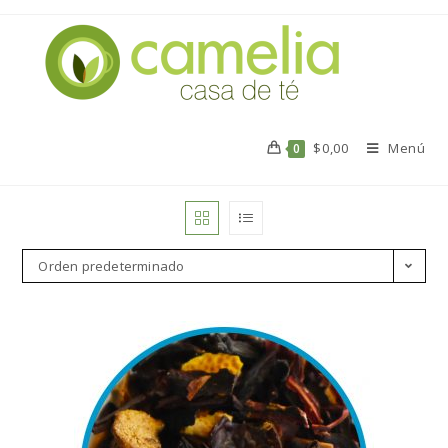
$
0,00
Menú
0
Orden predeterminado