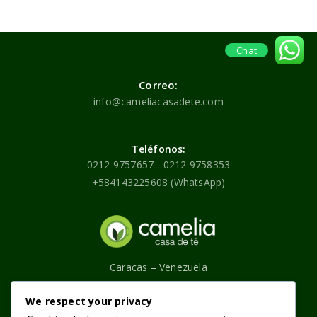
Chat
Correo:
info@cameliacasadete.com
Teléfonos:
0212 9757657 - 0212 9758353
+584143225608 (WhatsApp)
Caracas – Venezuela
Contáctenos
We respect your privacy