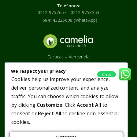
Teléfonos:
0212 9757657 - 0212 9758353
+584143225608 (WhatsApp)
Caracas – Venezuela
Contáctenos
We respect your privacy
Chat
Cookies help us improve your experience,
Categorías
Enlaces principales
deliver personalized content, and analyze
traffic. You can choose which cookies to allow
Tés Púros
¿Quiénes somos?
Mezclas
Servicios
by clicking
Customize
. Click
Accept All
to
Infusiones
Tienda en línea
consent or
Reject All
to decline non-essential
Productos
cookies.