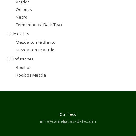
Verdes
Oolongs
Negro
Fermentados( Dark Tea)
Mezclas
Mezcla con té Blanco
Mezcla con té Verde
Infusiones
Rooibos
Rooibos Mezcla
Correo:
info@cameliacasadete.com