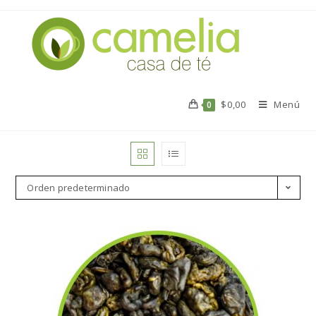
$
0,00
Menú
0
Orden predeterminado