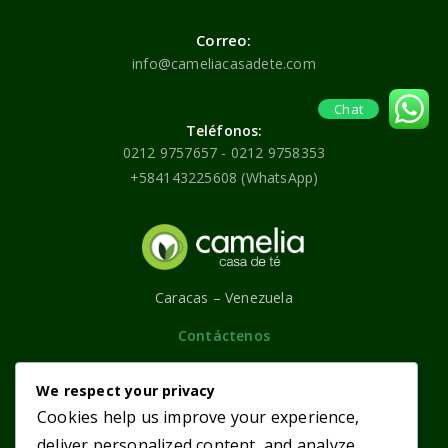
Correo:
info@cameliacasadete.com
Chat
Teléfonos:
0212 9757657 - 0212 9758353
+584143225608 (WhatsApp)
Caracas – Venezuela
Contáctenos
Categorías
Enlaces principales
We respect your privacy
Cookies help us improve your experience,
Tés Púros
¿Quiénes somos?
deliver personalized content, and analyze